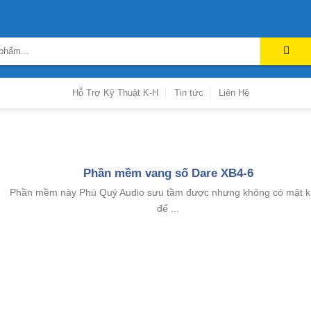
Hỗ Trợ Kỹ Thuật K-H
Tin tức
Liên Hệ
Phần mềm vang số Dare XB4-6
Phần mềm này Phú Quý Audio sưu tầm được nhưng không có mật 
để ...