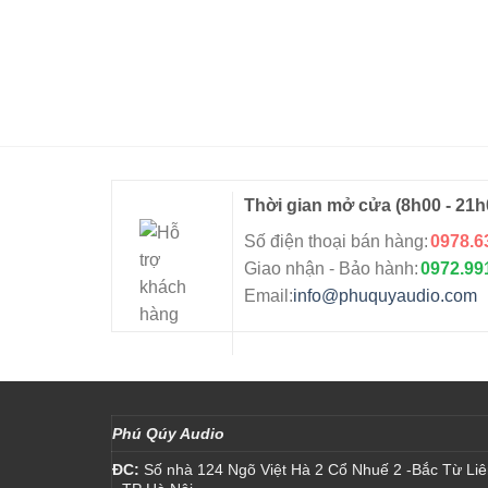
Thời gian mở cửa
(8h00 - 21h
Số điện thoại bán hàng:
0978.6
Giao nhận - Bảo hành:
0972.99
Email:
info@phuquyaudio.com
Phú Qúy Audio
ĐC:
Số nhà 124 Ngõ Việt Hà 2 Cổ Nhuế 2 -Bắc Từ Li