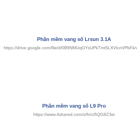
Phần mềm vang số Lrsun 3.1A
https://drive.google.com/file/d/0B9NMUqGYsUPkTmt5LXVIcnVPbFk/
Phần mềm vang số L9 Pro
https://www.4shared.com/s/fmU5QG8Z3ei