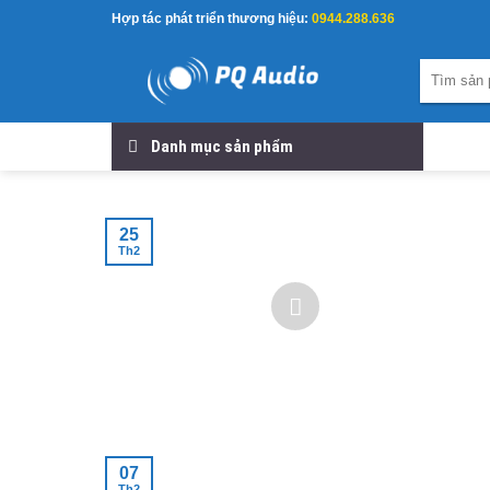
Skip
Hợp tác phát triển thương hiệu:
0944.288.636
to
content
Tìm
kiếm:
Danh mục sản phẩm
25
Th2
07
Th2