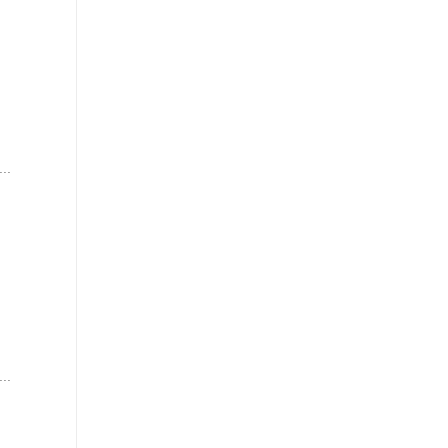
..
..