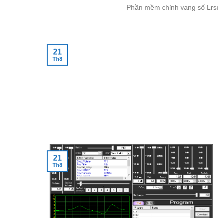
Phần mềm chỉnh vang số Lrsu
21
Th8
21
Th8