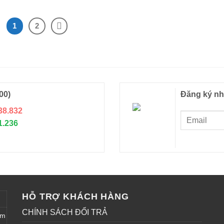
1
2
00)
Đăng ký nh
38.832
1.236
HỖ TRỢ KHÁCH HÀNG
CHÍNH SÁCH ĐỔI TRẢ
êm