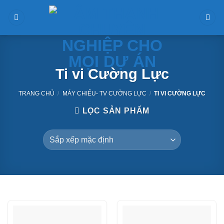
Skip
to
content
Ti vi Cường Lực
TRANG CHỦ
/
MÁY CHIẾU- TV CƯỜNG LỰC
/
TI VI CƯỜNG LỰC
LỌC SẢN PHẨM