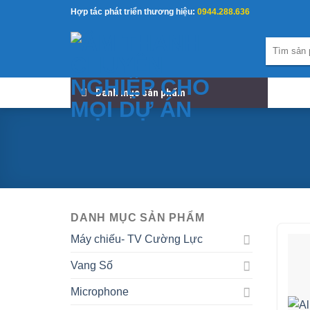
Skip
Hợp tác phát triển thương hiệu:
0944.288.636
to
content
Tìm
kiếm:
Danh mục sản phẩm
DANH MỤC SẢN PHẨM
Máy chiếu- TV Cường Lực
Vang Số
Microphone