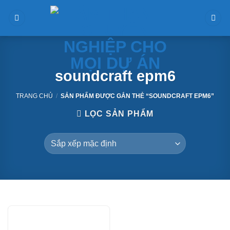
Skip
to
content
soundcraft epm6
TRANG CHỦ
/
SẢN PHẨM ĐƯỢC GẮN THẺ “SOUNDCRAFT EPM6”
LỌC SẢN PHẨM