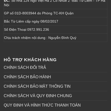
ĐC:
Số nhà 124 Ngõ Việt Hà 2 Cổ Nhuế 2 -Bắc Từ Liêm - TP Hà
Nội
GP số 01D-8003944 do Phòng TC-KH Quận
Bắc Từ Liêm cấp ngày 08/02/2017
Số Điện Thoại 0972.991.236
Chịu trách nhiệm nội dung : Nguyễn Đình Quý
HỖ TRỢ KHÁCH HÀNG
CHÍNH SÁCH ĐỔI TRẢ
CHÍNH SÁCH BẢO HÀNH
CHÍNH SÁCH BẢO MẬT THÔNG TIN
CHÍNH SÁCH VÀ QUY ĐỊNH CHUNG
QUY ĐỊNH VÀ HÌNH THỨC THANH TOÁN