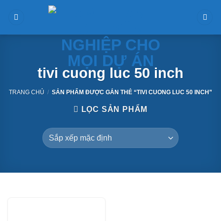
Skip
to
content
tivi cuong luc 50 inch
TRANG CHỦ
/
SẢN PHẨM ĐƯỢC GẮN THẺ “TIVI CUONG LUC 50 INCH”
LỌC SẢN PHẨM