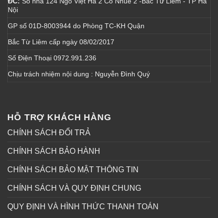
ĐC:
Số nhà 124 Ngõ Việt Hà 2 Cổ Nhuế 2 -Bắc Từ Liêm - TP Hà
Nội
GP số 01D-8003944 do Phòng TC-KH Quận
Bắc Từ Liêm cấp ngày 08/02/2017
Số Điện Thoại 0972.991.236
Chịu trách nhiệm nội dung : Nguyễn Đình Quý
HỖ TRỢ KHÁCH HÀNG
CHÍNH SÁCH ĐỔI TRẢ
CHÍNH SÁCH BẢO HÀNH
CHÍNH SÁCH BẢO MẬT THÔNG TIN
CHÍNH SÁCH VÀ QUY ĐỊNH CHUNG
QUY ĐỊNH VÀ HÌNH THỨC THANH TOÁN