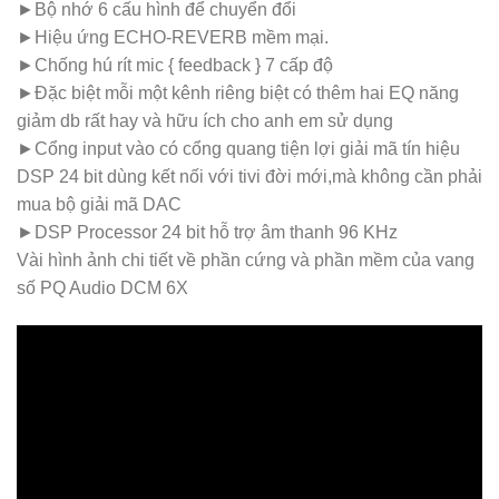
►Bộ nhớ 6 cấu hình để chuyển đổi
►Hiệu ứng ECHO-REVERB mềm mại.
►Chống hú rít mic { feedback } 7 cấp độ
►Đặc biệt mỗi một kênh riêng biệt có thêm hai EQ năng
giảm db rất hay và hữu ích cho anh em sử dụng
►Cổng input vào có cổng quang tiện lợi giải mã tín hiệu
DSP 24 bit dùng kết nối với tivi đời mới,mà không cần phải
mua bộ giải mã DAC
►DSP Processor 24 bit hỗ trợ âm thanh 96 KHz
Vài hình ảnh chi tiết về phần cứng và phần mềm của vang
số PQ Audio DCM 6X