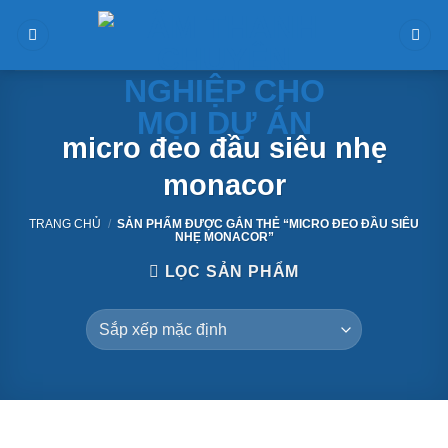
Skip
to
content
micro đeo đầu siêu nhẹ
monacor
TRANG CHỦ
/
SẢN PHẨM ĐƯỢC GẮN THẺ “MICRO ĐEO ĐẦU SIÊU
NHẸ MONACOR”
LỌC SẢN PHẨM